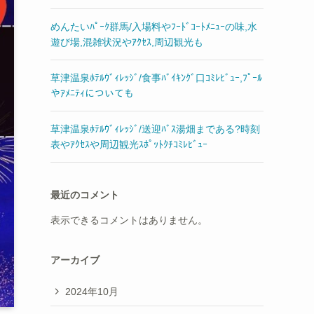
めんたいﾊﾟｰｸ群馬/入場料やﾌｰﾄﾞｺｰﾄﾒﾆｭｰの味,水
遊び場,混雑状況やｱｸｾｽ,周辺観光も
草津温泉ﾎﾃﾙｳﾞｨﾚｯｼﾞ/食事ﾊﾞｲｷﾝｸﾞ口ｺﾐﾚﾋﾞｭｰ,ﾌﾟｰﾙ
やｱﾒﾆﾃｨについても
草津温泉ﾎﾃﾙｳﾞｨﾚｯｼﾞ/送迎ﾊﾞｽ湯畑まである?時刻
表やｱｸｾｽや周辺観光ｽﾎﾟｯﾄｸﾁｺﾐﾚﾋﾞｭｰ
最近のコメント
表示できるコメントはありません。
アーカイブ
2024年10月