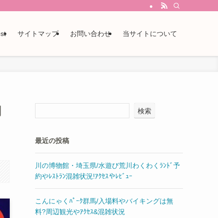
st
サイトマップ
お問い合わせ
当サイトについて
調
検索
最近の投稿
川の博物館・埼玉県/水遊び荒川わくわくﾗﾝﾄﾞ予
約やﾚｽﾄﾗﾝ混雑状況!ｱｸｾｽやﾚﾋﾞｭｰ
こんにゃくﾊﾟｰｸ群馬/入場料やバイキングは無
料?周辺観光やｱｸｾｽ&混雑状況