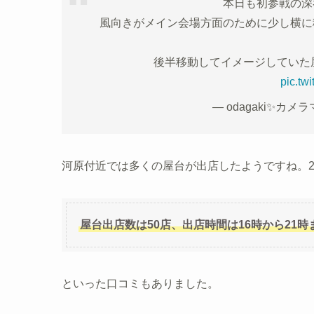
本日も初参戦の深
風向きがメイン会場方面のために少し横に
後半移動してイメージしていた屋台
pic.tw
— odagaki✨カメラマ
河原付近では多くの屋台が出店したようですね。2
屋台出店数は50店、出店時間は16時から21時
といった口コミもありました。