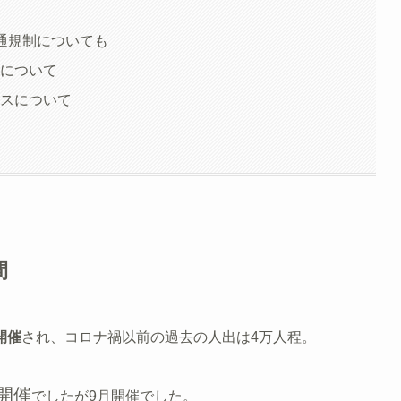
報
交通規制についても
数について
セスについて
間
開催
され、コロナ禍以前の過去の人出は4万人程。
開催
でしたが9月開催でした。