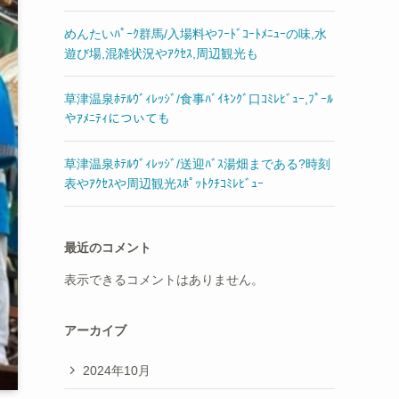
めんたいﾊﾟｰｸ群馬/入場料やﾌｰﾄﾞｺｰﾄﾒﾆｭｰの味,水
遊び場,混雑状況やｱｸｾｽ,周辺観光も
草津温泉ﾎﾃﾙｳﾞｨﾚｯｼﾞ/食事ﾊﾞｲｷﾝｸﾞ口ｺﾐﾚﾋﾞｭｰ,ﾌﾟｰﾙ
やｱﾒﾆﾃｨについても
草津温泉ﾎﾃﾙｳﾞｨﾚｯｼﾞ/送迎ﾊﾞｽ湯畑まである?時刻
表やｱｸｾｽや周辺観光ｽﾎﾟｯﾄｸﾁｺﾐﾚﾋﾞｭｰ
最近のコメント
表示できるコメントはありません。
アーカイブ
2024年10月