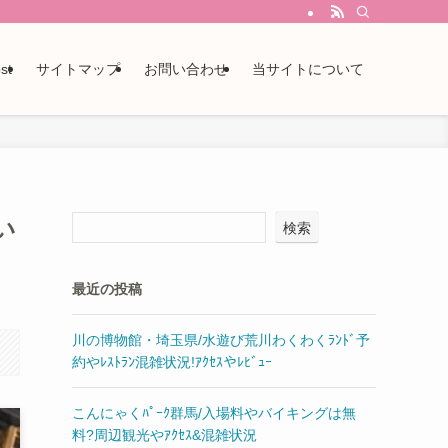
st
サイトマップ
お問い合わせ
当サイトについて
い
検索
最近の投稿
川の博物館・埼玉県/水遊び荒川わくわくﾗﾝﾄﾞ予
約やﾚｽﾄﾗﾝ混雑状況!ｱｸｾｽやﾚﾋﾞｭｰ
こんにゃくﾊﾟｰｸ群馬/入場料やバイキングは無
料?周辺観光やｱｸｾｽ&混雑状況