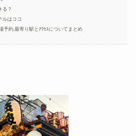
きる？
テルはココ
場予約,最寄り駅とｱｸｾｽについてまとめ