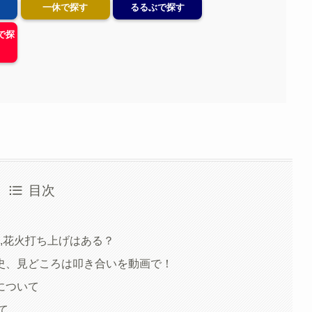
一休で探す
るるぶで探す
ルで探
目次
所,花火打ち上げはある？
史、見どころは叩き合いを動画で！
について
て