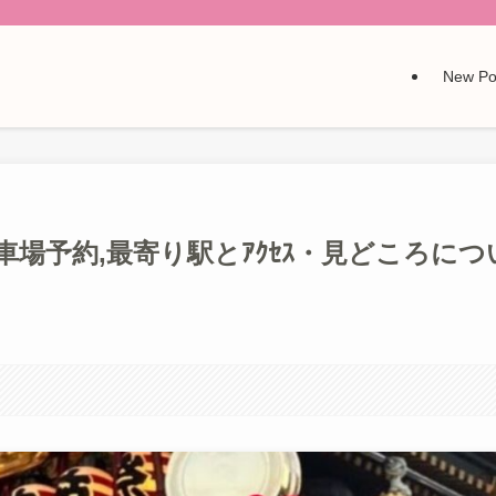
New Po
車場予約,最寄り駅とｱｸｾｽ・見どころにつ