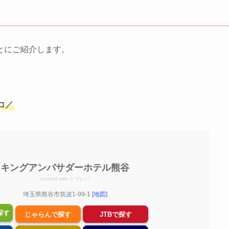
とにご紹介します。
コ／
キングアンバサダーホテル熊谷
posted with
トマレバ
埼玉県熊谷市筑波1-99-1
[地図]
探す
じゃらんで探す
JTBで探す